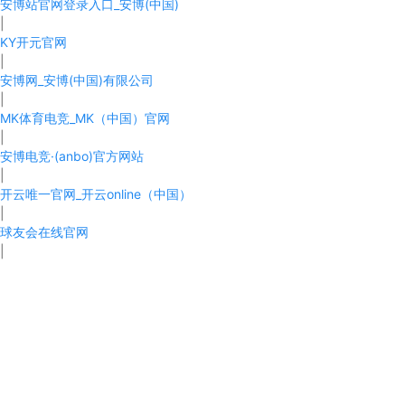
安博站官网登录入口_安博(中国)
|
KY开元官网
|
分享
安博网_安博(中国)有限公司
企业邮箱登录
|
MK体育电竞_MK（中国）官网
|
安博电竞·(anbo)官方网站
|
开云唯一官网_开云online（中国）
|
球友会在线官网
|