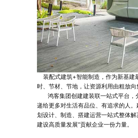
装配式建筑+智能制造，作为新基建
时、节材、节地，让资源利用由粗放向
鸿客集团创建建装联一站式平台，分
递给更多对生活有品位、有追求的人。
划设计、制造、搭建运营一站式整体解
建设高质量发展”贡献企业一份力量。