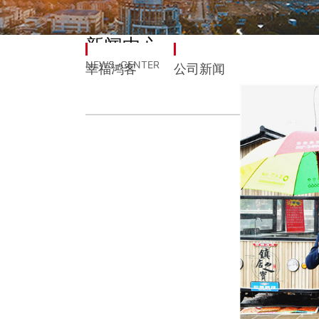
新闻中心
NEWS CENTER
幸福鸿客
公司新闻