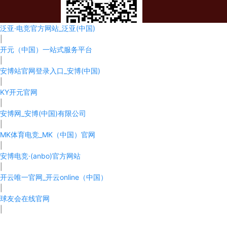
泛亚·电竞官方网站_泛亚(中国)
|
OA办公系统登录
开元（中国）一站式服务平台
粤ICP备20044848号
|
技术支持 : 小狐科技 版权所有©开云在线登陆入
安博站官网登录入口_安博(中国)
|
KY开元官网
|
分享
安博网_安博(中国)有限公司
企业邮箱登录
|
MK体育电竞_MK（中国）官网
|
安博电竞·(anbo)官方网站
|
开云唯一官网_开云online（中国）
|
球友会在线官网
|